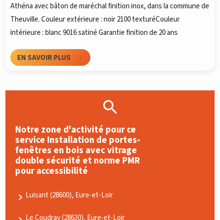
Athéna avec bâton de maréchal finition inox, dans la commune de
Theuville. Couleur extérieure : noir 2100 texturéCouleur
intérieure : blanc 9016 satiné Garantie finition de 20 ans
EN SAVOIR PLUS
Notre zone d'activité pour ce
service Installation de portes-
fenêtres en bois avec vitrage
double sécurité et norme PMR
pour accessibilité
Luisant (28600), Eure-et-Loir
Le Coudray (28630), Eure-et-Loir